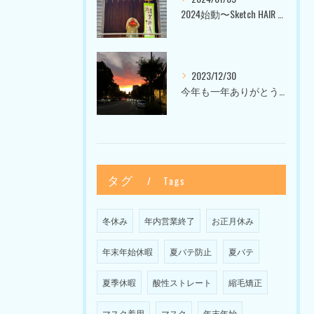
2024始動〜Sketch HAIR SALON 代官山〜
2023/12/30
今年も一年ありがとうございました〜Sketch HAIR SALON 代官山の美容室〜
タグ
Tags
冬休み
年内営業終了
お正月休み
年末年始休暇
夏バテ防止
夏バテ
夏季休暇
酸性ストレート
縮毛矯正
マスク着用
マスク
年末年始