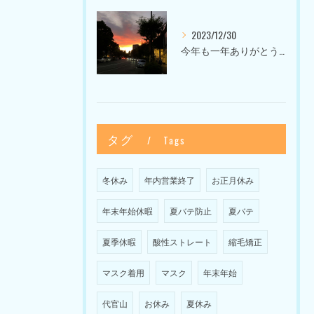
2023/12/30
今年も一年ありがとうございました〜Sketch HAIR SALON 代官山の美容室〜
タグ
Tags
冬休み
年内営業終了
お正月休み
年末年始休暇
夏バテ防止
夏バテ
夏季休暇
酸性ストレート
縮毛矯正
マスク着用
マスク
年末年始
代官山
お休み
夏休み