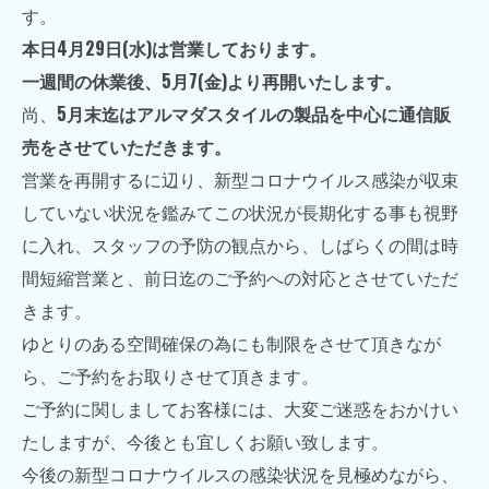
す。
本日
4
月
29
日
(
水
)
は営業しております。
一週間の休業後、
5
月
7(
金
)
より再開
いたします。
尚、
5
月末迄はアルマダスタイルの製品を中心に通信販
売をさせていただきます。
営業を再開するに辺り、新型コロナウイルス感染が収束
していない状況を鑑みてこの状況が長期化する事も視野
に入れ、スタッフの予防の観点から、しばらくの間は時
間短縮営業と、前日迄のご予約への対応とさせていただ
きます。
ゆとりのある空間確保の為にも制限をさせて頂きなが
ら、ご予約をお取りさせて頂きます。
ご予約に関しましてお客様には、大変ご迷惑をおかけい
たしますが、今後とも宜しくお願い致します。
今後の新型コロナウイルスの感染状況を見極めながら、