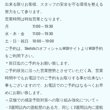
出来る限りお客様、スタッフの安全を守る環境を整える
努力をして参ります。
営業時間は時短営業となります。
月
11:00
～
19:30
水・木・金
11:00
～
19:30
土・日・祝日
10:00
～
19:00
ご予約は、
Sketch
のオフィシャル
WEB
サイトより
WEB
予約
をご利用下さい。
＊
前日迄のご予約をお願い致します。
ご予約状況に沿った営業態勢とさせていただく為、営業
時間中でもお電話でのご予約をお取りする事が出来ない
事もございますので、お電話でのご予約はなるべくお早
めにお願い致します。
＜店舗での感染予防対策への取り組み強化について＞
・
2
週間以内の渡航歴のある方、同じく
2
週間以内に渡航