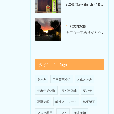
2024始動〜Sketch HAIR SALON 代官山〜
2023/12/30
今年も一年ありがとうございました〜Sketch HAIR SALON 代官山の美容室〜
タグ
Tags
冬休み
年内営業終了
お正月休み
年末年始休暇
夏バテ防止
夏バテ
夏季休暇
酸性ストレート
縮毛矯正
マスク着用
マスク
年末年始