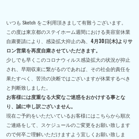
いつも
Sketch
をご利用頂きまして有難うございます。
この度は東京都のステイホーム週間における美容室休業
自粛要請により、感染拡大抑止の為、
4
月
30
日
(
木
)
よりサ
ロン営業を再度自粛
させていただきます。
少しでも早くこのコロナウィルス感染拡大の状況が抑止
され、早期収束に繋がるのであれば、その社会的責任を
果たすべく、苦渋の決断ではございますが休業するべき
と判断致しました。
お客様には度重なる大変なご迷惑をおかけする事とな
り、誠に申し訳ございません。
現在ご予約をいただいているお客様にはこちらから順次
ご連絡をして、スケジュールのご変更をお願い致します
ので何卒ご理解いただけますよう宜しくお願い致しま