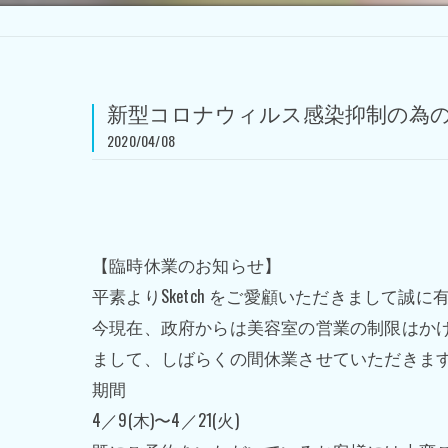
新型コロナウィルス感染抑制の為の臨時休業
2020/04/08
【臨時休業のお知らせ】
平素より
Sketch
をご愛顧いただきまして誠に
今現在、政府からは美容室の営業の制限はか
まして、しばらくの間休業させていただきま
期間
4
／
9(
木
)
〜
4
／
21(
火
)