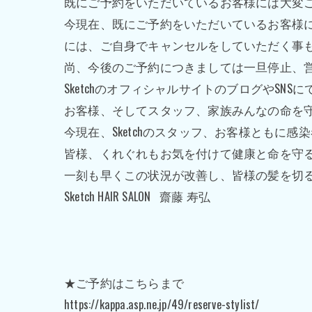
既にご予約をいただいているお客様には大変
今現在、既にご予約をいただいているお客様
には、ご自身でキャンセルをしていただく事
尚、今後のご予約につきましては一旦停止、
Sketch
のオフィシャルサイトのブログや
SNS
に
お客様、そしてスタッフ、家族みんなの命を
今現在、
Sketch
のスタッフ、お客様ともに感染
皆様、くれぐれもお気を付けて健康と命を守
一刻も早くこの状況が改善し、皆様の髪を切
Sketch HAIR SALON
齋藤
寿弘
★ご予約はこちらまで
https://kappa.asp.ne.jp/49/reserve-stylist/