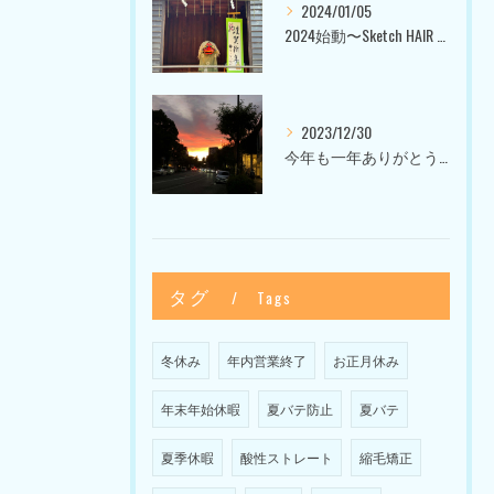
2024/01/05
2024始動〜Sketch HAIR SALON 代官山〜
2023/12/30
今年も一年ありがとうございました〜Sketch HAIR SALON 代官山の美容室〜
タグ
Tags
冬休み
年内営業終了
お正月休み
年末年始休暇
夏バテ防止
夏バテ
夏季休暇
酸性ストレート
縮毛矯正