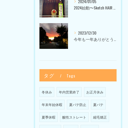
2024/01/05
2024始動〜Sketch HAIR SALON 代官山〜
2023/12/30
今年も一年ありがとうございました〜Sketch HAIR SALON 代官山の美容室〜
タグ
Tags
冬休み
年内営業終了
お正月休み
年末年始休暇
夏バテ防止
夏バテ
夏季休暇
酸性ストレート
縮毛矯正