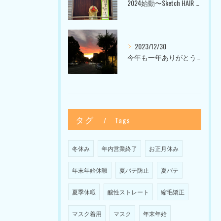
2024始動〜Sketch HAIR SALON 代官山〜
2023/12/30
今年も一年ありがとうございました〜Sketch HAIR SALON 代官山の美容室〜
タグ
Tags
冬休み
年内営業終了
お正月休み
年末年始休暇
夏バテ防止
夏バテ
夏季休暇
酸性ストレート
縮毛矯正
マスク着用
マスク
年末年始