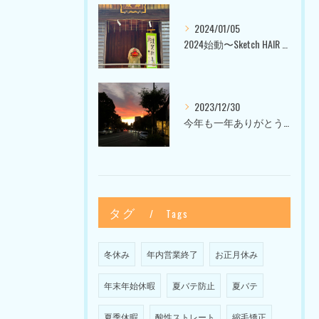
2024/01/05
2024始動〜Sketch HAIR SALON 代官山〜
2023/12/30
今年も一年ありがとうございました〜Sketch HAIR SALON 代官山の美容室〜
タグ
Tags
冬休み
年内営業終了
お正月休み
年末年始休暇
夏バテ防止
夏バテ
夏季休暇
酸性ストレート
縮毛矯正