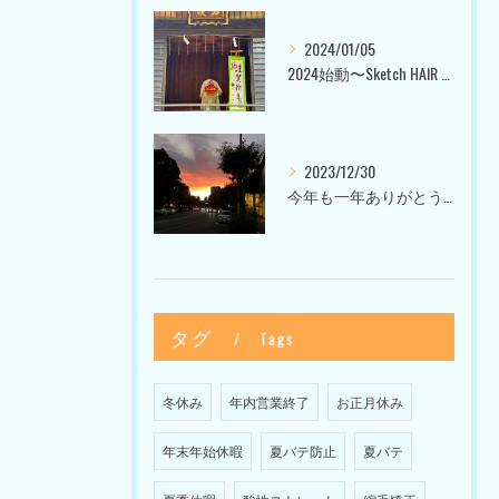
2024/01/05
2024始動〜Sketch HAIR SALON 代官山〜
2023/12/30
今年も一年ありがとうございました〜Sketch HAIR SALON 代官山の美容室〜
タグ
Tags
冬休み
年内営業終了
お正月休み
年末年始休暇
夏バテ防止
夏バテ