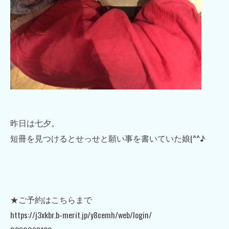
昨日は七夕。
短冊を見つけるとせっせと願い事を書いていた娘(^^♪
★ご予約はこちらまで
https://j3xkbr.b-merit.jp/y8cemh/web/login/