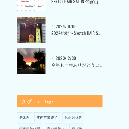
Sketch HAIR SALON 代官山〜美容室ブログ〜
2024/01/05
2024始動〜Sketch HAIR SALON 代官山〜
2023/12/30
今年も一年ありがとうございました〜Sketch HAIR SALON 代官山の美容室〜
タグ
Tags
冬休み
年内営業終了
お正月休み
年末年始休暇
夏バテ防止
夏バテ