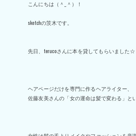
こんにちは（＾_＾）！
sketchの茨木です。
先日、terucoさんに本を貸してもらいました☆
ヘアページだけを専門に作るヘアライター、
佐藤友美さんの「女の運命は髪で変わる」と
女性は髪の毛よりメイクやファッションを意