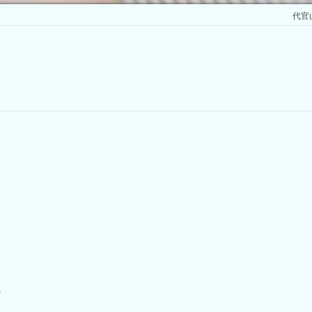
代官山
？