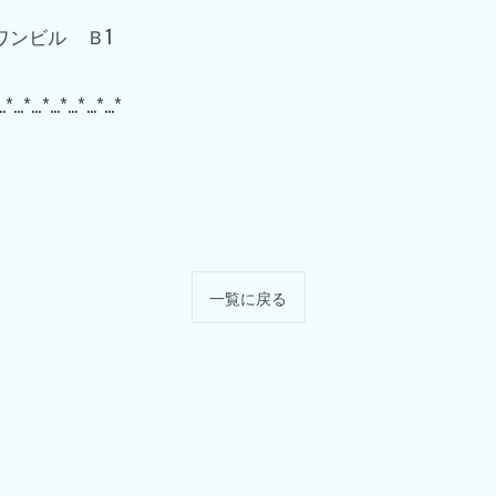
ワンビル Ｂ1
…*…*…*…*…*…*…*
一覧に戻る