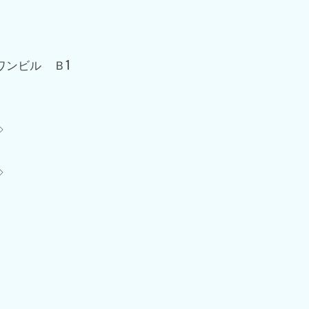
ワンビル Ｂ1
◇
◇