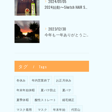
2024/01/05
2024始動〜Sketch HAIR SALON 代官山〜
2023/12/30
今年も一年ありがとうございました〜Sketch HAIR SALON 代官山の美容室〜
タグ
Tags
冬休み
年内営業終了
お正月休み
年末年始休暇
夏バテ防止
夏バテ
夏季休暇
酸性ストレート
縮毛矯正
マスク着用
マスク
年末年始
代官山