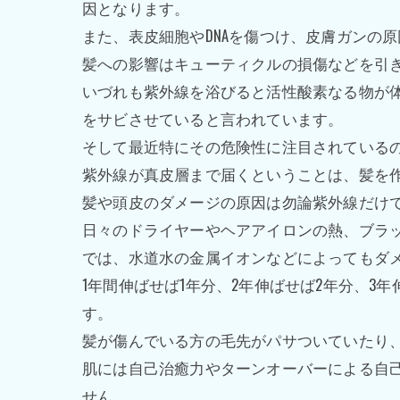
因となります。
また、表皮細胞やDNAを傷つけ、皮膚ガンの
髪への影響はキューティクルの損傷などを引
いづれも紫外線を浴びると活性酸素なる物が体
をサビさせていると言われています。
そして最近特にその危険性に注目されている
紫外線が真皮層まで届くということは、髪を
髪や頭皮のダメージの原因は勿論紫外線だけ
日々のドライヤーやヘアアイロンの熱、ブラッ
では、水道水の金属イオンなどによってもダ
1年間伸ばせば1年分、2年伸ばせば2年分、
す。
髪が傷んでいる方の毛先がパサついていたり
肌には自己治癒力やターンオーバーによる自
せん。