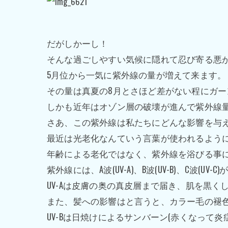
だがしかーし！
そんな過ごしやすい気候に隠れて忍び寄る悪
5月位から一気に紫外線の量が増えて来ます。
その量は真夏の8月とさほど差がない程にガー
しかも近年はオゾン層の破壊が進んで紫外線
さあ、この紫外線は私たちにどんな影響を与
最近は光老化なんていう言葉が使われるよう
年齢による老化ではなく、紫外線を浴びる事
紫外線には、A波(UV-A)、B波(UV-B)、C波(UV
UV-Aは皮膚の奥の真皮層まで届き、肌を黒
また、髪への影響はと言うと、カラー毛の褪
UV-Bは日焼けによるサンバーン(赤くなって