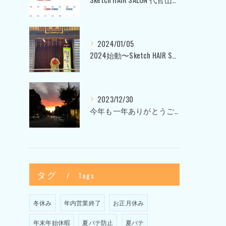
2024/01/05
2024始動〜Sketch HAIR SALON 代官山〜
2023/12/30
今年も一年ありがとうございました〜Sketch HAIR SALON 代官山の美容室〜
タグ
Tags
冬休み
年内営業終了
お正月休み
年末年始休暇
夏バテ防止
夏バテ