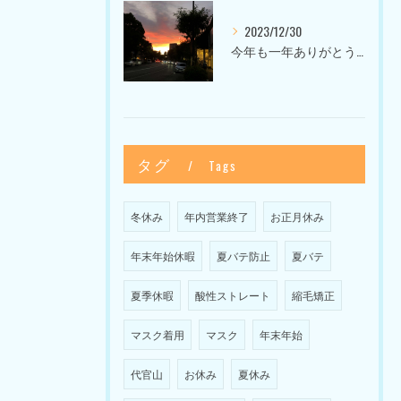
2023/12/30
今年も一年ありがとうございました〜Sketch HAIR SALON 代官山の美容室〜
タグ
Tags
冬休み
年内営業終了
お正月休み
年末年始休暇
夏バテ防止
夏バテ
夏季休暇
酸性ストレート
縮毛矯正
マスク着用
マスク
年末年始
代官山
お休み
夏休み