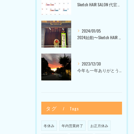
Sketch HAIR SALON 代官山〜美容室ブログ〜
2024/01/05
2024始動〜Sketch HAIR SALON 代官山〜
2023/12/30
今年も一年ありがとうございました〜Sketch HAIR SALON 代官山の美容室〜
タグ
Tags
冬休み
年内営業終了
お正月休み