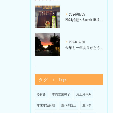
2024/01/05
2024始動〜Sketch HAIR SALON 代官山〜
2023/12/30
今年も一年ありがとうございました〜Sketch HAIR SALON 代官山の美容室〜
タグ
Tags
冬休み
年内営業終了
お正月休み
年末年始休暇
夏バテ防止
夏バテ