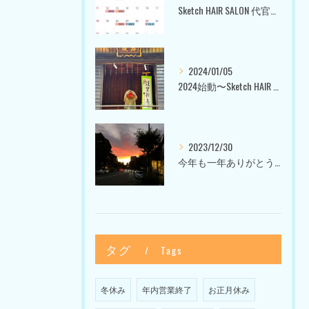
Sketch HAIR SALON 代官山〜美容室ブログ〜
2024/01/05
2024始動〜Sketch HAIR SALON 代官山〜
2023/12/30
今年も一年ありがとうございました〜Sketch HAIR SALON 代官山の美容室〜
タグ
Tags
冬休み
年内営業終了
お正月休み