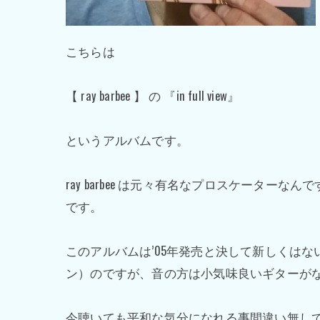
こちらは
【 ray barbee 】 の 『in full view』
というアルバムです。
ray barbee は元々有名なプロスケー
です。
このアルバムは’05年発売と決して新しくは
ン）のですが、音の方は小気味良いギターが
今聴いても平和な気分になれる事間違い無し