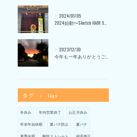
2024/01/05
2024始動〜Sketch HAIR SALON 代官山〜
2023/12/30
今年も一年ありがとうございました〜Sketch HAIR SALON 代官山の美容室〜
タグ
Tags
冬休み
年内営業終了
お正月休み
年末年始休暇
夏バテ防止
夏バテ
夏季休暇
酸性ストレート
縮毛矯正