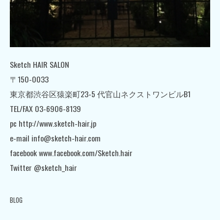
Sketch HAIR SALON
〒150-0033
東京都渋谷区猿楽町23-5 代官山ネクストワンビルB1
TEL/FAX 03-6906-8139
pc http://www.sketch-hair.jp
e-mail info@sketch-hair.com
facebook www.facebook.com/Sketch.hair
Twitter @sketch_hair
BLOG