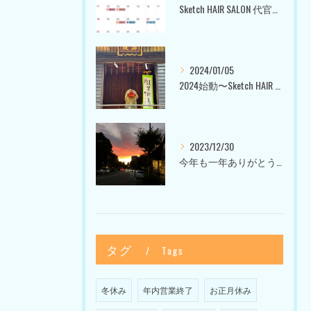
Sketch HAIR SALON 代官山〜美容室ブログ〜
2024/01/05
2024始動〜Sketch HAIR SALON 代官山〜
2023/12/30
今年も一年ありがとうございました〜Sketch HAIR SALON 代官山の美容室〜
タグ
Tags
冬休み
年内営業終了
お正月休み