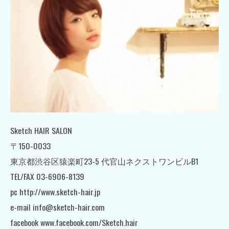
Sketch HAIR SALON
〒150-0033
東京都渋谷区猿楽町23-5 代官山ネクストワンビルB1
TEL/FAX 03-6906-8139
pc http://www.sketch-hair.jp
e-mail info@sketch-hair.com
facebook www.facebook.com/Sketch.hair