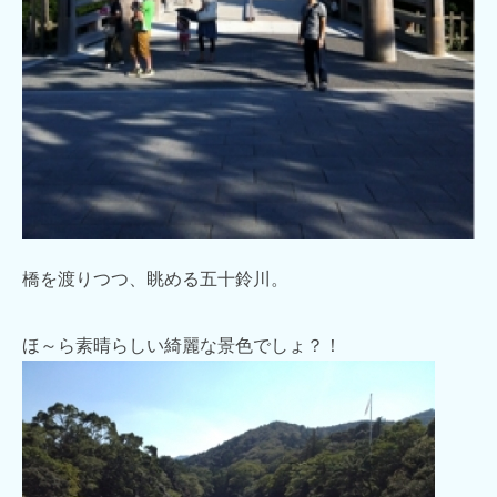
橋を渡りつつ、眺める五十鈴川。
ほ～ら素晴らしい綺麗な景色でしょ？！