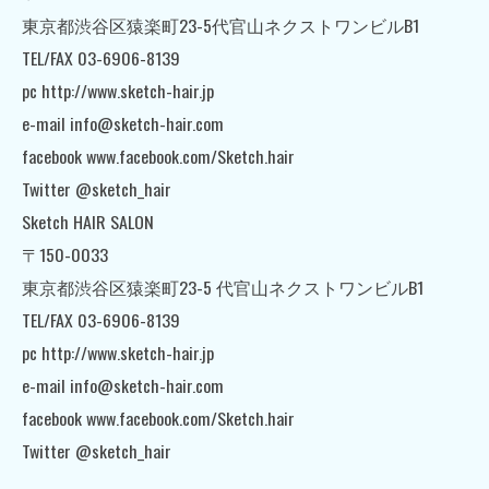
東京都渋谷区猿楽町23-5代官山ネクストワンビルB1
TEL/FAX 03-6906-8139
pc http://www.sketch-hair.jp
e-mail info@sketch-hair.com
facebook www.facebook.com/Sketch.hair
Twitter @sketch_hair
Sketch HAIR SALON
〒150-0033
東京都渋谷区猿楽町23-5 代官山ネクストワンビルB1
TEL/FAX 03-6906-8139
pc http://www.sketch-hair.jp
e-mail info@sketch-hair.com
facebook www.facebook.com/Sketch.hair
Twitter @sketch_hair